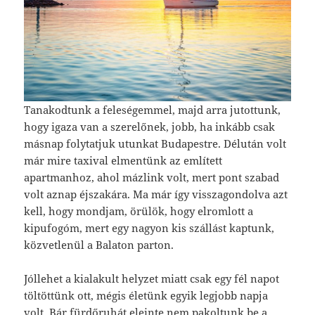
Tanakodtunk a feleségemmel, majd arra jutottunk,
hogy igaza van a szerelőnek, jobb, ha inkább csak
másnap folytatjuk utunkat Budapestre. Délután volt
már mire taxival elmentünk az említett
apartmanhoz, ahol mázlink volt, mert pont szabad
volt aznap éjszakára. Ma már így visszagondolva azt
kell, hogy mondjam, örülök, hogy elromlott a
kipufogóm, mert egy nagyon kis szállást kaptunk,
közvetlenül a Balaton parton.
Jóllehet a kialakult helyzet miatt csak egy fél napot
töltöttünk ott, mégis életünk egyik legjobb napja
volt. Bár fürdőruhát eleinte nem pakoltunk be a