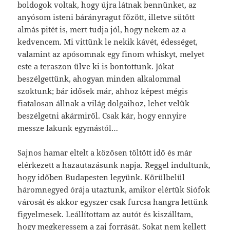
boldogok voltak, hogy újra látnak bennünket, az
anyósom isteni bárányragut főzött, illetve sütött
almás pitét is, mert tudja jól, hogy nekem az a
kedvencem. Mi vittünk le nekik kávét, édességet,
valamint az apósomnak egy finom whiskyt, melyet
este a teraszon ülve ki is bontottunk. Jókat
beszélgettünk, ahogyan minden alkalommal
szoktunk; bár idősek már, ahhoz képest mégis
fiatalosan állnak a világ dolgaihoz, lehet velük
beszélgetni akármiről. Csak kár, hogy ennyire
messze lakunk egymástól…
Sajnos hamar eltelt a közösen töltött idő és már
elérkezett a hazautazásunk napja. Reggel indultunk,
hogy időben Budapesten legyünk. Körülbelül
háromnegyed órája utaztunk, amikor elértük Siófok
városát és akkor egyszer csak furcsa hangra lettünk
figyelmesek. Leállítottam az autót és kiszálltam,
hogy megkeressem a zaj forrását. Sokat nem kellett