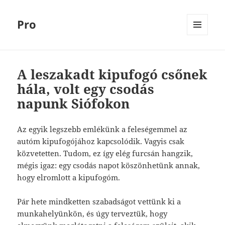
Pro
MENÜ
ÉS
WIDGETEK
A leszakadt kipufogó csőnek
hála, volt egy csodás
napunk Siófokon
Az egyik legszebb emlékünk a feleségemmel az
autóm kipufogójához kapcsolódik. Vagyis csak
közvetetten. Tudom, ez így elég furcsán hangzik,
mégis igaz: egy csodás napot köszönhetünk annak,
hogy elromlott a kipufogóm.
Pár hete mindketten szabadságot vettünk ki a
munkahelyünkön, és úgy terveztük, hogy