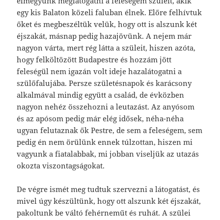
elmegyünk meglátogatni a feleségem szüleit, akik
egy kis Balaton közeli faluban élnek. Előre felhívtuk
őket és megbeszéltük velük, hogy ott is alszunk két
éjszakát, másnap pedig hazajövünk. A nejem már
nagyon várta, mert rég látta a szüleit, hiszen azóta,
hogy felköltözött Budapestre és hozzám jött
feleségül nem igazán volt ideje hazalátogatni a
szülőfalujába. Persze születésnapok és karácsony
alkalmával mindig együtt a család, de évközben
nagyon nehéz összehozni a leutazást. Az anyósom
és az apósom pedig már elég idősek, néha-néha
ugyan felutaznak ők Pestre, de sem a feleségem, sem
pedig én nem örülünk ennek túlzottan, hiszen mi
vagyunk a fiatalabbak, mi jobban viseljük az utazás
okozta viszontagságokat.
De végre ismét meg tudtuk szervezni a látogatást, és
mivel úgy készültünk, hogy ott alszunk két éjszakát,
pakoltunk be váltó fehérneműt és ruhát. A szülei