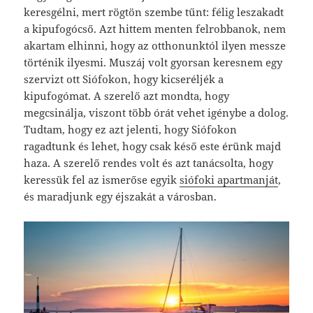
keresgélni, mert rögtön szembe tűnt: félig leszakadt
a kipufogócső. Azt hittem menten felrobbanok, nem
akartam elhinni, hogy az otthonunktól ilyen messze
történik ilyesmi. Muszáj volt gyorsan keresnem egy
szervizt ott Siófokon, hogy kicseréljék a
kipufogómat. A szerelő azt mondta, hogy
megcsinálja, viszont több órát vehet igénybe a dolog.
Tudtam, hogy ez azt jelenti, hogy Siófokon
ragadtunk és lehet, hogy csak késő este érünk majd
haza. A szerelő rendes volt és azt tanácsolta, hogy
keressük fel az ismerőse egyik
siófoki apartmanját
,
és maradjunk egy éjszakát a városban.