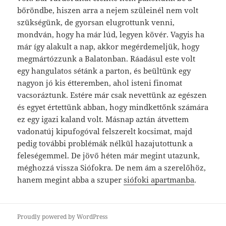
bőröndbe, hiszen arra a nejem szüleinél nem volt
szükségünk, de gyorsan elugrottunk venni,
mondván, hogy ha már lúd, legyen kövér. Vagyis ha
már így alakult a nap, akkor megérdemeljük, hogy
megmártózzunk a Balatonban. Ráadásul este volt
egy hangulatos sétánk a parton, és beültünk egy
nagyon jó kis étteremben, ahol isteni finomat
vacsoráztunk. Estére már csak nevettünk az egészen
és egyet értettünk abban, hogy mindkettőnk számára
ez egy igazi kaland volt. Másnap aztán átvettem
vadonatúj kipufogóval felszerelt kocsimat, majd
pedig további problémák nélkül hazajutottunk a
feleségemmel. De jövő héten már megint utazunk,
méghozzá vissza Siófokra. De nem ám a szerelőhöz,
hanem megint abba a szuper
siófoki apartmanba
.
Proudly powered by WordPress