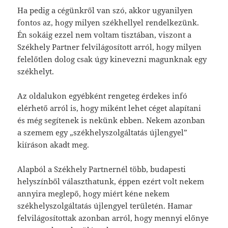
Ha pedig a cégünkről van szó, akkor ugyanilyen
fontos az, hogy milyen székhellyel rendelkezünk.
Én sokáig ezzel nem voltam tisztában, viszont a
Székhely Partner felvilágosított arról, hogy milyen
felelőtlen dolog csak úgy kinevezni magunknak egy
székhelyt.
Az oldalukon egyébként rengeteg érdekes infó
elérhető arról is, hogy miként lehet céget alapítani
és még segítenek is nekünk ebben. Nekem azonban
a szemem egy „székhelyszolgáltatás újlengyel”
kiíráson akadt meg.
Alapból a Székhely Partnernél több, budapesti
helyszínből választhatunk, éppen ezért volt nekem
annyira meglepő, hogy miért kéne nekem
székhelyszolgáltatás újlengyel területén. Hamar
felvilágosítottak azonban arról, hogy mennyi előnye