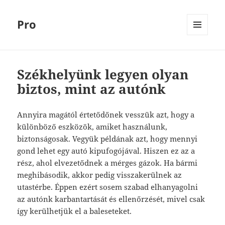
Pro
MENÜ
ÉS
WIDGETEK
Székhelyünk legyen olyan
biztos, mint az autónk
Annyira magától értetődőnek vesszük azt, hogy a
különböző eszközök, amiket használunk,
biztonságosak. Vegyük példának azt, hogy mennyi
gond lehet egy autó kipufogójával. Hiszen ez az a
rész, ahol elvezetődnek a mérges gázok. Ha bármi
meghibásodik, akkor pedig visszakerülnek az
utastérbe. Éppen ezért sosem szabad elhanyagolni
az autónk karbantartását és ellenőrzését, mivel csak
így kerülhetjük el a baleseteket.