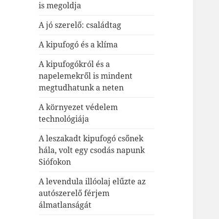
is megoldja
A jó szerelő: családtag
A kipufogó és a klíma
A kipufogókról és a
napelemekről is mindent
megtudhatunk a neten
A környezet védelem
technológiája
A leszakadt kipufogó csőnek
hála, volt egy csodás napunk
Siófokon
A levendula illóolaj elűzte az
autószerelő férjem
álmatlanságát