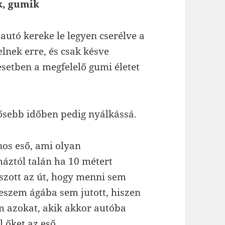
ak, gumik
autó kereke le legyen cserélve a
lnek erre, és csak késve
 esetben a megfelelő gumi életet
sősebb időben pedig nyálkássá.
nos eső, ami olyan
háztól talán ha 10 métert
úszott az út, hogy menni sem
 eszem ágába sem jutott, hiszen
em azokat, akik akkor autóba
 őket az eső.