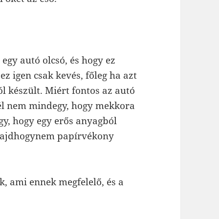
 egy autó olcsó, és hogy ez
 ez igen csak kevés, főleg ha azt
 készült. Miért fontos az autó
nél nem mindegy, hogy mekkora
y, hogy egy erős anyagból
 majdhogynem papírvékony
, ami ennek megfelelő, és a