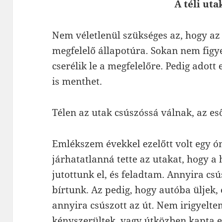
A téli ut
Nem véletlenül szükséges az, hogy az 
megfelelő állapotúra. Sokan nem figye
cserélik le a megfelelőre. Pedig adott
is menthet.
Télen az utak csúszóssá válnak, az e
Emlékszem évekkel ezelőtt volt egy ó
járhatatlanná tette az utakat, hogy a 
jutottunk el, és feladtam. Annyira cs
bírtunk. Az pedig, hogy autóba üljek,
annyira csúszott az út. Nem irigyelt
kényszerültek, vagy útközben kapta el