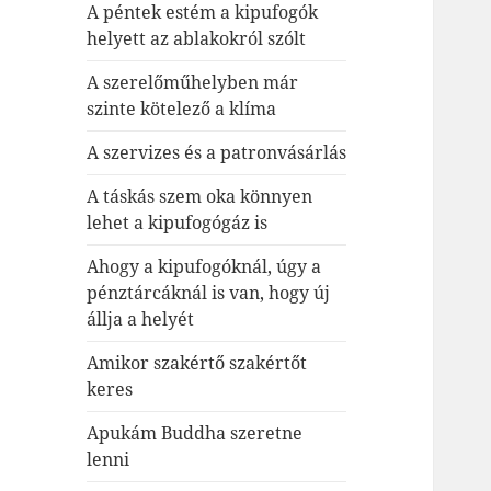
A péntek estém a kipufogók
helyett az ablakokról szólt
A szerelőműhelyben már
szinte kötelező a klíma
A szervizes és a patronvásárlás
A táskás szem oka könnyen
lehet a kipufogógáz is
Ahogy a kipufogóknál, úgy a
pénztárcáknál is van, hogy új
állja a helyét
Amikor szakértő szakértőt
keres
Apukám Buddha szeretne
lenni