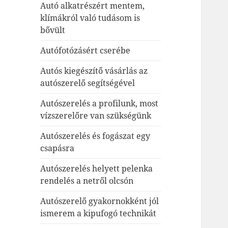
Autó alkatrészért mentem,
klímákról való tudásom is
bővült
Autófotózásért cserébe
Autós kiegészítő vásárlás az
autószerelő segítségével
Autószerelés a profilunk, most
vízszerelőre van szükségünk
Autószerelés és fogászat egy
csapásra
Autószerelés helyett pelenka
rendelés a netről olcsón
Autószerelő gyakornokként jól
ismerem a kipufogó technikát