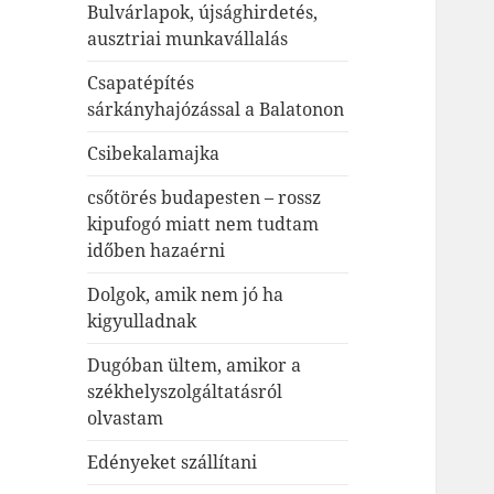
Bulvárlapok, újsághirdetés,
ausztriai munkavállalás
Csapatépítés
sárkányhajózással a Balatonon
Csibekalamajka
csőtörés budapesten – rossz
kipufogó miatt nem tudtam
időben hazaérni
Dolgok, amik nem jó ha
kigyulladnak
Dugóban ültem, amikor a
székhelyszolgáltatásról
olvastam
Edényeket szállítani