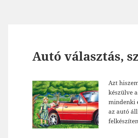
Autó választás, sz
Azt hiszem
készülve a
mindenki e
az autó ál
felkészíten