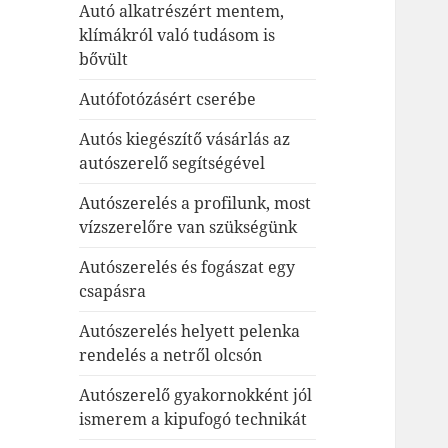
Autó alkatrészért mentem,
klímákról való tudásom is
bővült
Autófotózásért cserébe
Autós kiegészítő vásárlás az
autószerelő segítségével
Autószerelés a profilunk, most
vízszerelőre van szükségünk
Autószerelés és fogászat egy
csapásra
Autószerelés helyett pelenka
rendelés a netről olcsón
Autószerelő gyakornokként jól
ismerem a kipufogó technikát