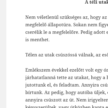
A téli ut
Nem véletlenül szükséges az, hogy az 
megfelelő állapotúra. Sokan nem figye
cserélik le a megfelelőre. Pedig adott
is menthet.
Télen az utak csúszóssá válnak, az e
Emlékszem évekkel ezelőtt volt egy ó
járhatatlanná tette az utakat, hogy a 
jutottunk el, és feladtam. Annyira cs
bírtunk. Az pedig, hogy autóba üljek,
annyira csúszott az út. Nem irigyelt
kényszerültek, vagy útközben kapta el