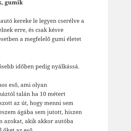
ak, gumik
autó kereke le legyen cserélve a
lnek erre, és csak késve
 esetben a megfelelő gumi életet
sősebb időben pedig nyálkássá.
nos eső, ami olyan
háztól talán ha 10 métert
úszott az út, hogy menni sem
 eszem ágába sem jutott, hiszen
em azokat, akik akkor autóba
 őket az eső.