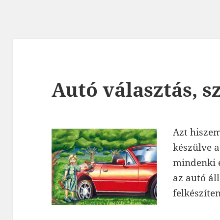
Autó választás, sz
Azt hiszem
készülve a
mindenki e
az autó ál
felkészíten