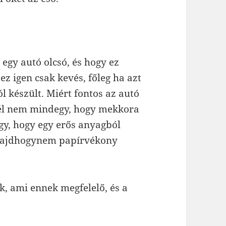
 egy autó olcsó, és hogy ez
 ez igen csak kevés, főleg ha azt
 készült. Miért fontos az autó
nél nem mindegy, hogy mekkora
y, hogy egy erős anyagból
 majdhogynem papírvékony
, ami ennek megfelelő, és a