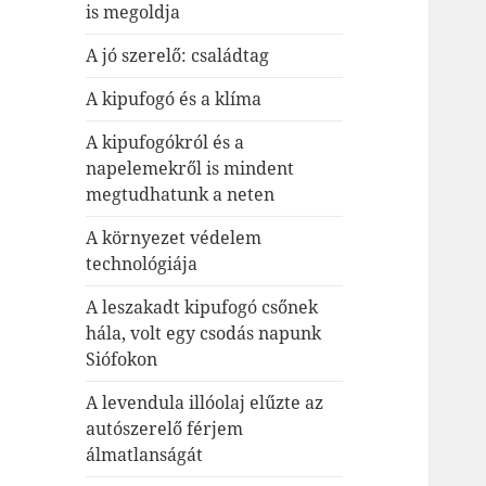
is megoldja
A jó szerelő: családtag
A kipufogó és a klíma
A kipufogókról és a
napelemekről is mindent
megtudhatunk a neten
A környezet védelem
technológiája
A leszakadt kipufogó csőnek
hála, volt egy csodás napunk
Siófokon
A levendula illóolaj elűzte az
autószerelő férjem
álmatlanságát