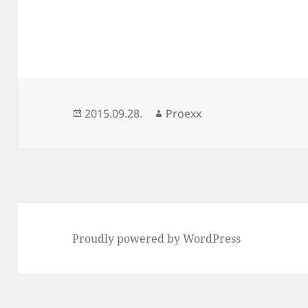
Közzétéve
Szerző
2015.09.28.
Proexx
Proudly powered by WordPress