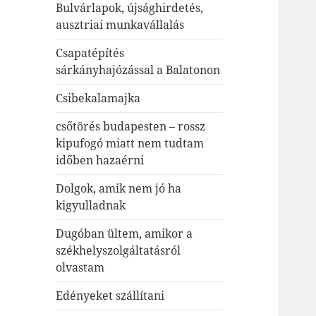
Bulvárlapok, újsághirdetés,
ausztriai munkavállalás
Csapatépítés
sárkányhajózással a Balatonon
Csibekalamajka
csőtörés budapesten – rossz
kipufogó miatt nem tudtam
időben hazaérni
Dolgok, amik nem jó ha
kigyulladnak
Dugóban ültem, amikor a
székhelyszolgáltatásról
olvastam
Edényeket szállítani