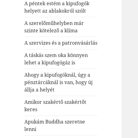
A péntek estém a kipufogók
helyett az ablakokról szólt
A szerelőműhelyben már
szinte kötelező a klíma
A szervizes és a patronvásárlás
A táskás szem oka könnyen
lehet a kipufogógáz is
Ahogy a kipufogóknál, úgy a
pénztárcáknál is van, hogy új
állja a helyét
Amikor szakértő szakértőt
keres
Apukám Buddha szeretne
lenni