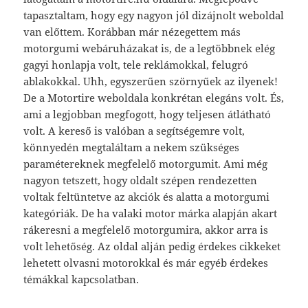
tapasztaltam, hogy egy nagyon jól dizájnolt weboldal
van előttem. Korábban már nézegettem más
motorgumi webáruházakat is, de a legtöbbnek elég
gagyi honlapja volt, tele reklámokkal, felugró
ablakokkal. Uhh, egyszerűen szörnyűek az ilyenek!
De a Motortire weboldala konkrétan elegáns volt. És,
ami a legjobban megfogott, hogy teljesen átlátható
volt. A kereső is valóban a segítségemre volt,
könnyedén megtaláltam a nekem szükséges
paramétereknek megfelelő motorgumit. Ami még
nagyon tetszett, hogy oldalt szépen rendezetten
voltak feltüntetve az akciók és alatta a motorgumi
kategóriák. De ha valaki motor márka alapján akart
rákeresni a megfelelő motorgumira, akkor arra is
volt lehetőség. Az oldal alján pedig érdekes cikkeket
lehetett olvasni motorokkal és már egyéb érdekes
témákkal kapcsolatban.