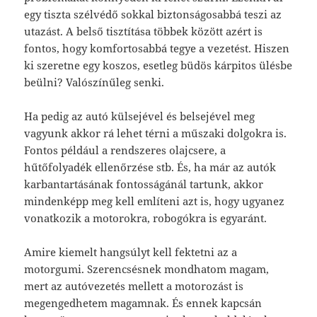
egy tiszta szélvédő sokkal biztonságosabbá teszi az
utazást. A belső tisztítása többek között azért is
fontos, hogy komfortosabbá tegye a vezetést. Hiszen
ki szeretne egy koszos, esetleg büdös kárpitos ülésbe
beülni? Valószínűleg senki.
Ha pedig az autó külsejével és belsejével meg
vagyunk akkor rá lehet térni a műszaki dolgokra is.
Fontos például a rendszeres olajcsere, a
hűtőfolyadék ellenőrzése stb. És, ha már az autók
karbantartásának fontosságánál tartunk, akkor
mindenképp meg kell említeni azt is, hogy ugyanez
vonatkozik a motorokra, robogókra is egyaránt.
Amire kiemelt hangsúlyt kell fektetni az a
motorgumi. Szerencsésnek mondhatom magam,
mert az autóvezetés mellett a motorozást is
megengedhetem magamnak. És ennek kapcsán