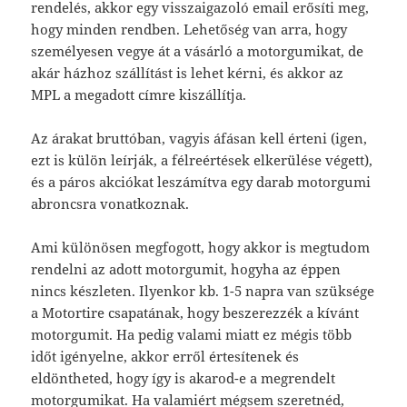
rendelés, akkor egy visszaigazoló email erősíti meg,
hogy minden rendben. Lehetőség van arra, hogy
személyesen vegye át a vásárló a motorgumikat, de
akár házhoz szállítást is lehet kérni, és akkor az
MPL a megadott címre kiszállítja.
Az árakat bruttóban, vagyis áfásan kell érteni (igen,
ezt is külön leírják, a félreértések elkerülése végett),
és a páros akciókat leszámítva egy darab motorgumi
abroncsra vonatkoznak.
Ami különösen megfogott, hogy akkor is megtudom
rendelni az adott motorgumit, hogyha az éppen
nincs készleten. Ilyenkor kb. 1-5 napra van szüksége
a Motortire csapatának, hogy beszerezzék a kívánt
motorgumit. Ha pedig valami miatt ez mégis több
időt igényelne, akkor erről értesítenek és
eldöntheted, hogy így is akarod-e a megrendelt
motorgumikat. Ha valamiért mégsem szeretnéd,