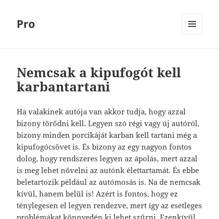
Pro
MENÜ
ÉS
WIDGETEK
Nemcsak a kipufogót kell
karbantartani
Ha valakinek autója van akkor tudja, hogy azzal
bizony törődni kell. Legyen szó régi vagy új autóról,
bizony minden porcikáját karban kell tartani még a
kipufogócsövet is. És bizony az egy nagyon fontos
dolog, hogy rendszeres legyen az ápolás, mert azzal
is meg lehet növelni az autónk élettartamát. És ebbe
beletartozik például az autómosás is. Na de nemcsak
kívül, hanem belül is! Azért is fontos, hogy ez
ténylegesen el legyen rendezve, mert így az esetleges
problémákat könnyedén ki lehet szűrni. Ezenkívül