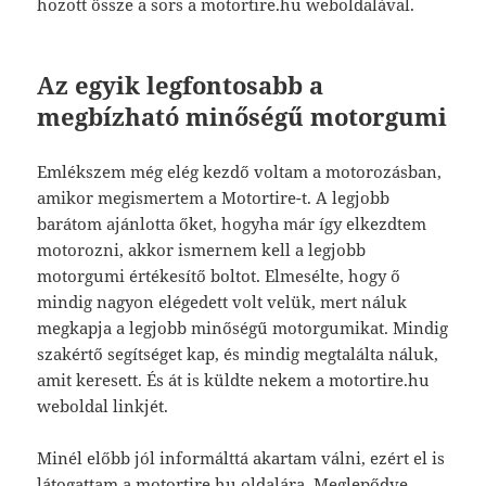
hozott össze a sors a motortire.hu weboldalával.
Az egyik legfontosabb a
megbízható minőségű motorgumi
Emlékszem még elég kezdő voltam a motorozásban,
amikor megismertem a Motortire-t. A legjobb
barátom ajánlotta őket, hogyha már így elkezdtem
motorozni, akkor ismernem kell a legjobb
motorgumi értékesítő boltot. Elmesélte, hogy ő
mindig nagyon elégedett volt velük, mert náluk
megkapja a legjobb minőségű motorgumikat. Mindig
szakértő segítséget kap, és mindig megtalálta náluk,
amit keresett. És át is küldte nekem a motortire.hu
weboldal linkjét.
Minél előbb jól informálttá akartam válni, ezért el is
látogattam a motortire.hu oldalára. Meglepődve