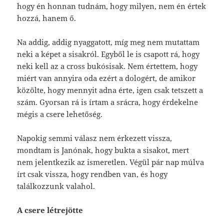
hogy én honnan tudnám, hogy milyen, nem én értek
hozzá, hanem ő.
Na addig, addig nyaggatott, míg meg nem mutattam
neki a képet a sisakról. Egyből le is csapott rá, hogy
neki kell az a cross bukósisak. Nem értettem, hogy
miért van annyira oda ezért a dologért, de amikor
közölte, hogy mennyit adna érte, igen csak tetszett a
szám. Gyorsan rá is írtam a srácra, hogy érdekelne
mégis a csere lehetőség.
Napokig semmi válasz nem érkezett vissza,
mondtam is Janónak, hogy bukta a sisakot, mert
nem jelentkezik az ismeretlen. Végül pár nap múlva
írt csak vissza, hogy rendben van, és hogy
találkozzunk valahol.
A csere létrejötte