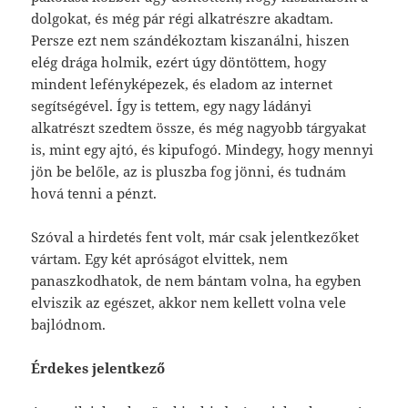
dolgokat, és még pár régi alkatrészre akadtam.
Persze ezt nem szándékoztam kiszanálni, hiszen
elég drága holmik, ezért úgy döntöttem, hogy
mindent lefényképezek, és eladom az internet
segítségével. Így is tettem, egy nagy ládányi
alkatrészt szedtem össze, és még nagyobb tárgyakat
is, mint egy ajtó, és kipufogó. Mindegy, hogy mennyi
jön be belőle, az is pluszba fog jönni, és tudnám
hová tenni a pénzt.
Szóval a hirdetés fent volt, már csak jelentkezőket
vártam. Egy két apróságot elvittek, nem
panaszkodhatok, de nem bántam volna, ha egyben
elviszik az egészet, akkor nem kellett volna vele
bajlódnom.
Érdekes jelentkező