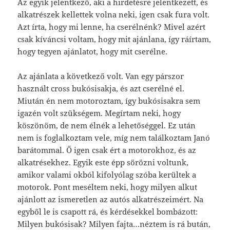
Az egyik jelentkező, aki a hirdetésre jelentkezett, és
alkatrészek kellettek volna neki, igen csak fura volt.
Azt írta, hogy mi lenne, ha cserélnénk? Mivel azért
csak kíváncsi voltam, hogy mit ajánlana, így ráírtam,
hogy tegyen ajánlatot, hogy mit cserélne.
Az ajánlata a következő volt. Van egy párszor
használt cross bukósisakja, és azt cserélné el.
Miután én nem motoroztam, így bukósisakra sem
igazén volt szükségem. Megírtam neki, hogy
köszönöm, de nem élnék a lehetőséggel. Ez után
nem is foglalkoztam vele, míg nem találkoztam Janó
barátommal. Ő igen csak ért a motorokhoz, és az
alkatrésekhez. Egyik este épp sörözni voltunk,
amikor valami okból kifolyólag szóba kerültek a
motorok. Pont meséltem neki, hogy milyen alkut
ajánlott az ismeretlen az autós alkatrészeimért. Na
egyből le is csapott rá, és kérdésekkel bombázott:
Milyen bukósisak? Milyen fajta…néztem is rá bután,