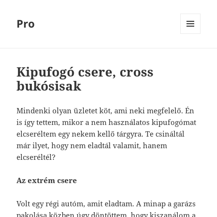
Pro
MENÜ
ÉS
WIDGETEK
Kipufogó csere, cross
bukósisak
Mindenki olyan üzletet köt, ami neki megfelelő. Én
is így tettem, mikor a nem használatos kipufogómat
elcseréltem egy nekem kellő tárgyra. Te csináltál
már ilyet, hogy nem eladtál valamit, hanem
elcseréltél?
Az extrém csere
Volt egy régi autóm, amit eladtam. A minap a garázs
pakolása közben úgy döntöttem, hogy kiszanálom a