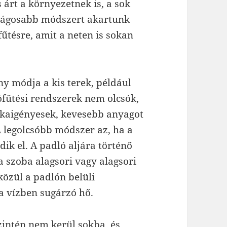
 árt a környezetnek is, a sok
onságosabb módszert akartunk
fűtésre, amit a neten is sokan
ny módja a kis terek, például
ófűtési rendszerek nem olcsók,
nkaigényesek, kevesebb anyagot
A legolcsóbb módszer az, ha a
dik el. A padló aljára történő
a szoba alagsori vagy alagsori
 közül a padlón belüli
a vízben sugárzó hő.
intén nem kerül sokba, és