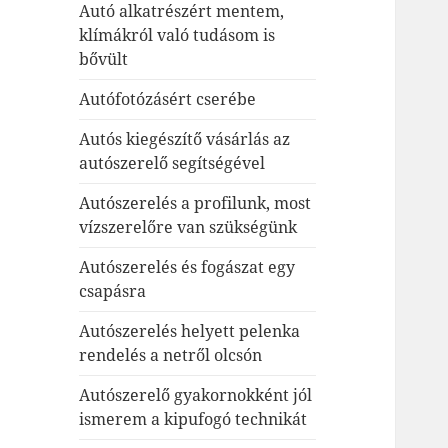
Autó alkatrészért mentem,
klímákról való tudásom is
bővült
Autófotózásért cserébe
Autós kiegészítő vásárlás az
autószerelő segítségével
Autószerelés a profilunk, most
vízszerelőre van szükségünk
Autószerelés és fogászat egy
csapásra
Autószerelés helyett pelenka
rendelés a netről olcsón
Autószerelő gyakornokként jól
ismerem a kipufogó technikát