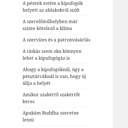
A péntek estém a kipufogók
helyett az ablakokról szólt
A szerelőműhelyben már
szinte kötelező a klíma
A szervizes és a patronvásárlás
A táskás szem oka könnyen
lehet a kipufogógáz is
Ahogy a kipufogóknál, úgy a
pénztárcáknál is van, hogy új
állja a helyét
Amikor szakértő szakértőt
keres
Apukám Buddha szeretne
lenni