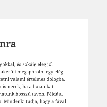
onra
ókkal, és sokáig elég jól
 sikerült megspórolni egy elég
tetni valami értelmes dologba.
én ismerek, ha a házunkat
olhatunk hosszú távon. Például
ük. Mindenki tudja, hogy a fával