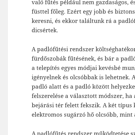
való fűtés például nem gazdaságos, és
füsttel főleg. Ezért egy jobb és bizt
keresni, és ekkor találtunk rá a padló
dicsértek.
A padlófűtési rendszer költséghatéko
fürdőszobák fűtésének, és bár a padl
a telepítés egyes módjai kevésbé mu
igényelnek és olcsóbbak is lehetnek. 
padló alatt és a padló között helyezke
felszerelése a választott módszer, ha 
bejárási tér felett fekszik. A két típus
elektromos sugárzó hő olcsóbb, mint 
A padlófűtés rendszer működtetése sz