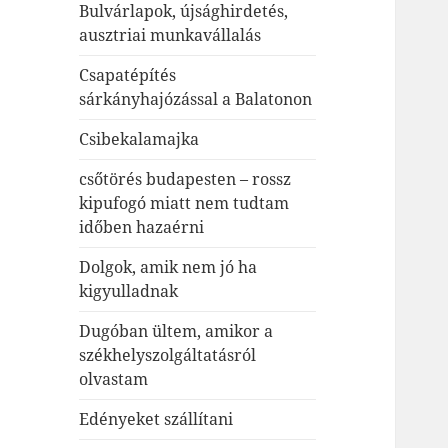
Bulvárlapok, újsághirdetés,
ausztriai munkavállalás
Csapatépítés
sárkányhajózással a Balatonon
Csibekalamajka
csőtörés budapesten – rossz
kipufogó miatt nem tudtam
időben hazaérni
Dolgok, amik nem jó ha
kigyulladnak
Dugóban ültem, amikor a
székhelyszolgáltatásról
olvastam
Edényeket szállítani