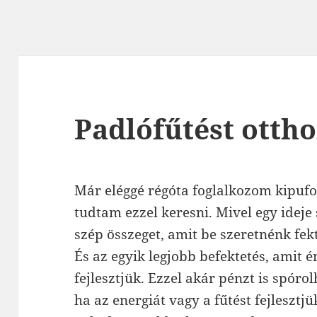
Padlófűtést otth
Már eléggé régóta foglalkozom kipufog
tudtam ezzel keresni. Mivel egy ideje
szép összeget, amit be szeretnénk fek
És az egyik legjobb befektetés, amit 
fejlesztjük. Ezzel akár pénzt is spór
ha az energiát vagy a fűtést fejlesztj