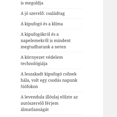
is megoldja
A jó szerelő: családtag
A kipufogó és a klíma
A kipufogókról és a
napelemekről is mindent
megtudhatunk a neten
A környezet védelem
technológiája
A leszakadt kipufogó csőnek
hála, volt egy csodás napunk
Siófokon
A levendula illóolaj elűzte az
autószerelő férjem
álmatlanságát