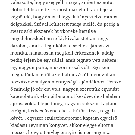
válaszolta, hogy szégyelli magát, amiért az autót
előbb feldíszítette, és most már eljött az ideje, a
végső idő, hogy én is el legyek kényeztetve csinos
dolgokkal. Szóval leültetett maga mellé, én pedig a
swarovski ékszerek bűvkörébe kerülve
engedelmeskedtem neki, kiválasztottam négy
darabot, amik a leginkább tetszettek. János azt
mondta, hamarosan meg kell érkezzenek, addig
pedig érjem be egy sállal, amit tegnap vett nekem:
egy nagyon puha, műszőrme sál volt. Egészen
meghatódtam ettől az elhalmozástól, nem voltam
hozzászokva ilyen mennyiségű ajándékhoz. Persze
ő mindig jó férjem volt, nagyon szerettük egymást
kapcsolatunk első pillanatától kezdve, de általában
apróságokkal lepett meg, nagyon sokszor kaptam
virágot, kedves üzeneteket a hűtőre írva, reggeli
kávét… egyszer születésnapomra kaptam egy első
kiadású Feynman könyvet, akkor eléggé eltört a
mécses, hogy ő tényleg ennyire ismer engem…