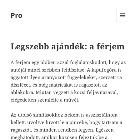
Pro
MENÜ
ÉS
WIDGETEK
Legszebb ajándék: a férjem
A férjem egy időben azzal foglalatoskodott, hogy az
autóját minél szebben feldíszítse. A kipufogóra is
aggatott ilyen aranyozott függelékeket, szerzett rá
díszlécet, és még matricákat is ragasztott az
ablakokra. Miután végzett a kocsi feljavításával,
elégedetten szemlélte a művét.
Az utolsó simításokhoz nekem is asszisztálnom
kellett, üvöltve hívott le a pincébe, hogy tartsam a
ragasztót, és minden rendben legyen. Egészen
meghatódott, amikor közösen fejeztük be a