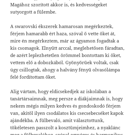
Magához szorított akkor is, és kedvességeket
sutyorgott a fülembe.
A swarovski ékszerek hamarosan megérkeztek,
férjem hamarabb ért haza, szóval ő vette őket át,
mire én megérkeztem, már az ágyamon fogadtak a
kis csomagok. Elnyűtt arccal, meglehetősen fáradtan,
de azért leplezhetetlen örömmel bontottam ki őket,
vettem elő a dobozkából. Gyönyörűek voltak, csak
úgy csillogtak, ahogy a halvány fényű olvasólámpa
felé fordítottam őket.
Alig vártam, hogy eldicsekedjek az iskolában a
tanártársaimnak, meg persze a diákjaimnak is, hogy
nekem mégis milyen kedves és gondoskodó férjem
van, akitől ilyen csodálatos kis csecsebecséket kapok
ajándékba. A fülbevaló, amit választottunk,
tökéletesen passzolt a kosztümjeimhez, a nyaklánc
meg a fülbevalóhoz, szóval egységes és harmonikus