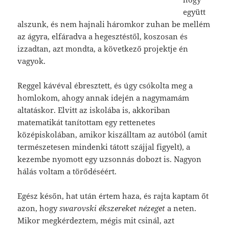
együtt
alszunk, és nem hajnali háromkor zuhan be mellém
az ágyra, elfáradva a hegesztéstől, koszosan és
izzadtan, azt mondta, a következő projektje én
vagyok.
Reggel kávéval ébresztett, és úgy csókolta meg a
homlokom, ahogy annak idején a nagymamám
altatáskor. Elvitt az iskolába is, akkoriban
matematikát tanítottam egy rettenetes
középiskolában, amikor kiszálltam az autóból (amit
természetesen mindenki tátott szájjal figyelt), a
kezembe nyomott egy uzsonnás dobozt is. Nagyon
hálás voltam a törődéséért.
Egész későn, hat után értem haza, és rajta kaptam őt
azon, hogy
swarovski ékszereket nézeget
a neten.
Mikor megkérdeztem, mégis mit csinál, azt