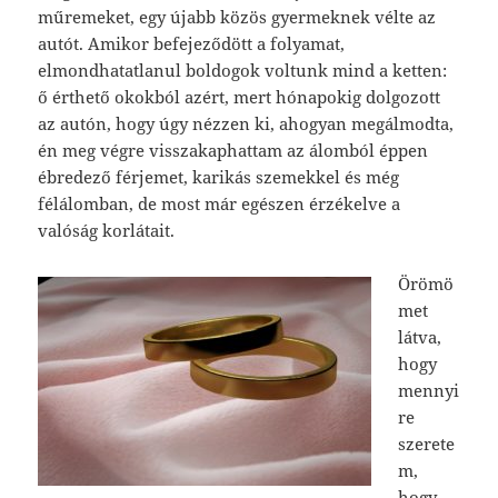
műremeket, egy újabb közös gyermeknek vélte az
autót. Amikor befejeződött a folyamat,
elmondhatatlanul boldogok voltunk mind a ketten:
ő érthető okokból azért, mert hónapokig dolgozott
az autón, hogy úgy nézzen ki, ahogyan megálmodta,
én meg végre visszakaphattam az álomból éppen
ébredező férjemet, karikás szemekkel és még
félálomban, de most már egészen érzékelve a
valóság korlátait.
Örömö
met
látva,
hogy
mennyi
re
szerete
m,
hogy