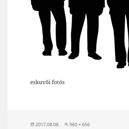
eskuvői fotós
Közzétéve
Teljes
2017.08.08.
960 × 656