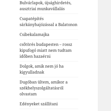
Bulvárlapok, újsághirdetés,
ausztriai munkavállalás
Csapatépítés
sárkányhajózással a Balatonon
Csibekalamajka
csőtörés budapesten – rossz
kipufogó miatt nem tudtam
időben hazaérni
Dolgok, amik nem jó ha
kigyulladnak
Dugóban ültem, amikor a
székhelyszolgáltatásról
olvastam
Edényeket szállítani