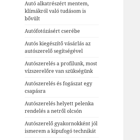
Autó alkatrészért mentem,
klímákról való tudásom is
bővült
Autófotózásért cserébe
Autós kiegészítő vásárlás az
autószerelő segítségével
Autószerelés a profilunk, most
vízszerelőre van szükségünk
Autószerelés és fogászat egy
csapásra
Autószerelés helyett pelenka
rendelés a netről olcsón
Autószerelő gyakornokként jól
ismerem a kipufogó technikát