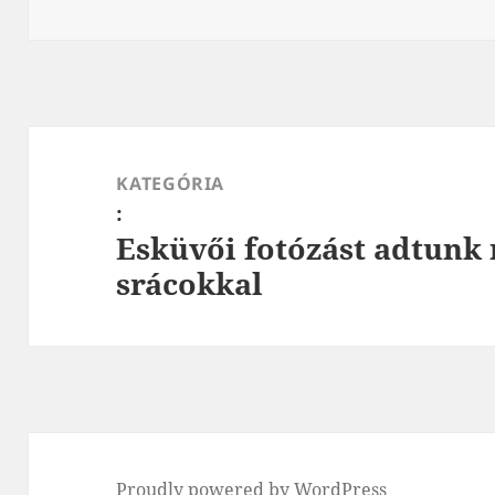
méret
Bejegyzés
navigáció
KATEGÓRIA
:
Esküvői fotózást adtunk
srácokkal
Proudly powered by WordPress