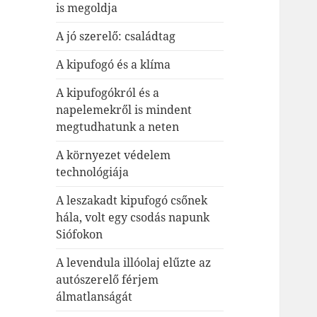
is megoldja
A jó szerelő: családtag
A kipufogó és a klíma
A kipufogókról és a
napelemekről is mindent
megtudhatunk a neten
A környezet védelem
technológiája
A leszakadt kipufogó csőnek
hála, volt egy csodás napunk
Siófokon
A levendula illóolaj elűzte az
autószerelő férjem
álmatlanságát