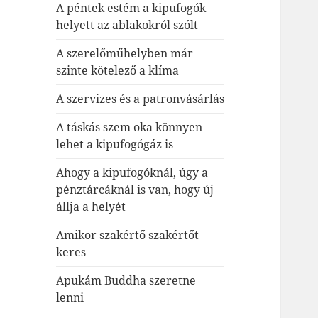
A péntek estém a kipufogók
helyett az ablakokról szólt
A szerelőműhelyben már
szinte kötelező a klíma
A szervizes és a patronvásárlás
A táskás szem oka könnyen
lehet a kipufogógáz is
Ahogy a kipufogóknál, úgy a
pénztárcáknál is van, hogy új
állja a helyét
Amikor szakértő szakértőt
keres
Apukám Buddha szeretne
lenni